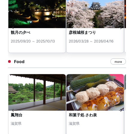
観月の夕べ
彦根城桜まつり
錦
2025/09/20 ～ 2025/10/13
2026/03/28 ～ 2026/04/16
202
Food
more
鳳翔台
和菓子処 さわ泉
Po
滋賀県
滋賀県
滋