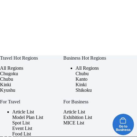
Travel Hot Regions
Business Hot Regions
All Regions
All Regions
Chugoku
Chubu
Chubu
Kanto
Kinki
Kinki
Kyushu
Shikoku
For Travel
For Business
Article List
Article List
Model Plan List
Exhibition List
Spot List
MICE List
Go to
Event List
Business
Food List