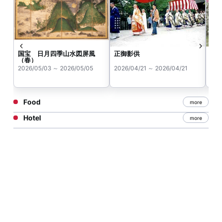
国宝 日月四季山水図屏風
正御影供
梅
（春）
く
2026/05/03 ～ 2026/05/05
2026/04/21 ～ 2026/04/21
202
Food
more
Hotel
more