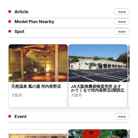
Article
more
Model Plan Nearby
more
Spot
more
天然温泉 風の湯 河内長野店
JA大阪南農産物直売所 あす
朝
かてくるで河内長野店(関西広
合
域連合域内直売所)
大阪府
大阪府
大
Event
more