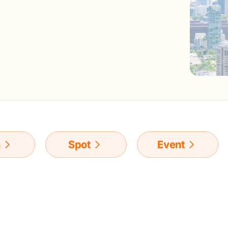
n
Spot
Event