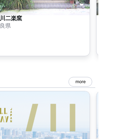
川二楽窯
こちくや
良県
奈良県
more