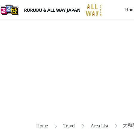
Hom
大和
Home
Travel
Area List