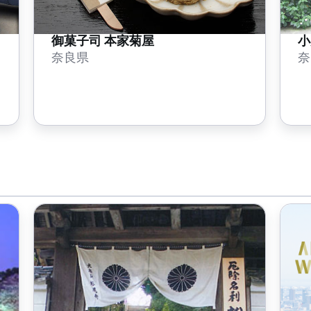
御菓子司 本家菊屋
小
奈良県
奈