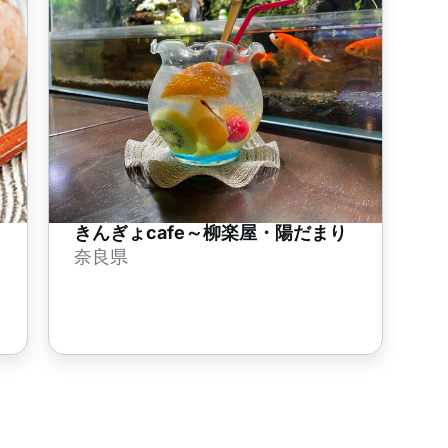
きんぎょcafe～柳楽屋・陽だまり
奈良県