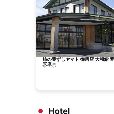
柿の葉ずしヤマト 御所店 大和鮨 
宗庵
奈良県
Hotel