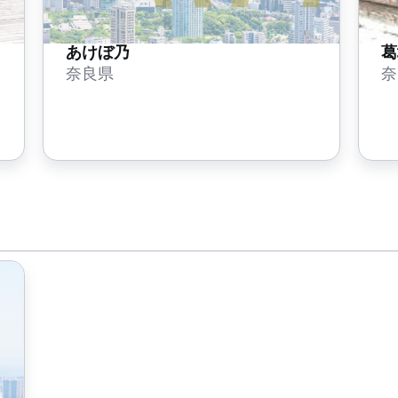
あけぼ乃
葛
奈良県
奈