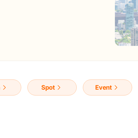
n
Spot
Event