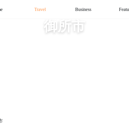
e
Travel
Business
Featu
御所市
市