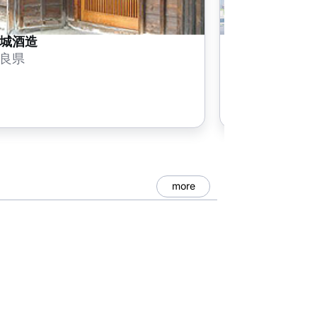
城酒造
葛城山ロープ
良県
奈良県
more