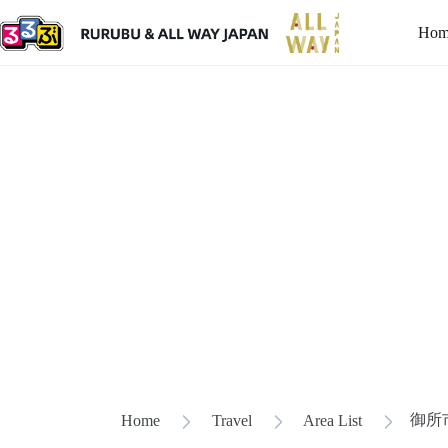
Hom
御所
Home
Travel
Area List