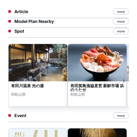
Article
more
Model Plan Nearby
more
Spot
more
有田川温泉 光の湯
有田箕島漁協直営 新鮮市場 浜
産
のうたせ
和歌山県
和歌山県
和
Event
more