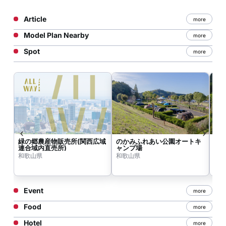
Article
more
Model Plan Nearby
more
Spot
more
緑の郷農産物販売所(関西広域
のかみふれあい公園オートキ
紀
連合域内直売所)
ャンプ場
和歌山県
和歌山県
和
Event
more
Food
more
Hotel
more