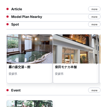
Article
more
Model Plan Nearby
more
Spot
more
霧の森交湯～館
柴田モナカ本舗
ゴ
愛媛県
愛媛県
愛
Event
more