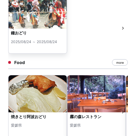
鐘おどり
2025/08/24 ～ 2025/08/24
Food
more
焼きとり阿波おどり
霧の森レストラン
茶
愛媛県
愛媛県
愛