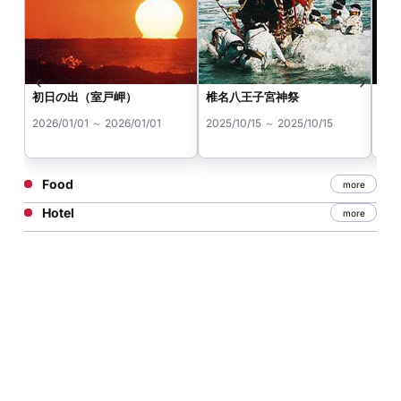
初日の出（室戸岬）
椎名八王子宮神祭
20
火
2026/01/01 ～ 2026/01/01
2025/10/15 ～ 2025/10/15
202
Food
more
Hotel
more