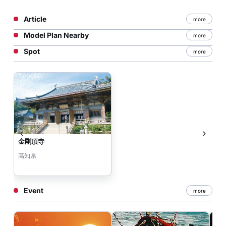
Article
more
Model Plan Nearby
more
Spot
more
金剛頂寺
高知県
Event
more