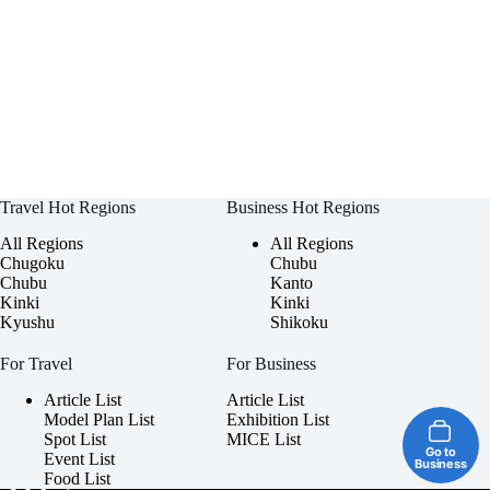
Travel Hot Regions
Business Hot Regions
All Regions
All Regions
Chugoku
Chubu
Chubu
Kanto
Kinki
Kinki
Kyushu
Shikoku
For Travel
For Business
Article List
Article List
Model Plan List
Exhibition List
Spot List
MICE List
Go to
Event List
Business
Food List