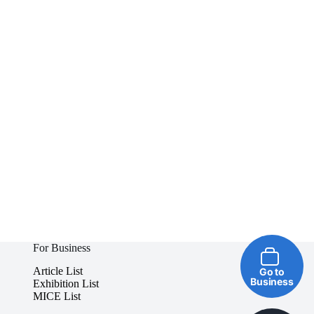
For Business
Article List
Go to
Business
Exhibition List
MICE List