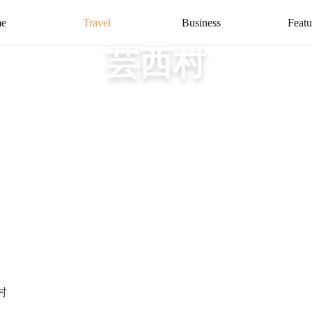
e
Travel
Business
Featu
芸西村
村