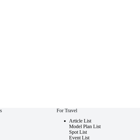
s
For Travel
Article List
Model Plan List
Spot List
Event List