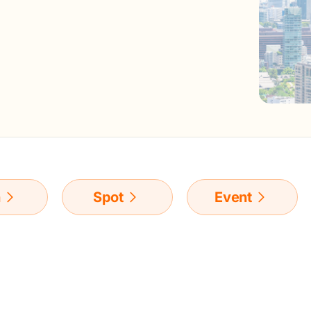
n
Spot
Event