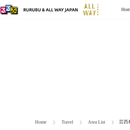
Hom
芸西
Home
Travel
Area List