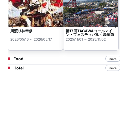
川渡り神幸祭
第17回TAGAWAコールマイ
ン・フェスティバル～炭坑節
まつり～
2026/05/16 ～ 2026/05/17
2025/11/01 ～ 2025/11/02
Food
more
Hotel
more