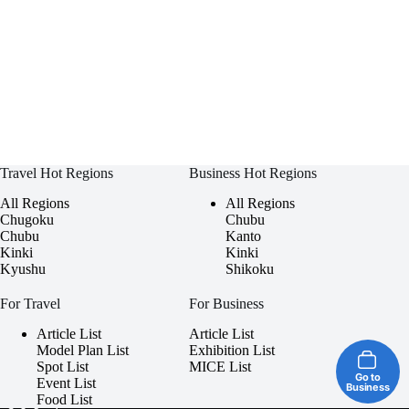
Travel Hot Regions
Business Hot Regions
All Regions
All Regions
Chugoku
Chubu
Chubu
Kanto
Kinki
Kinki
Kyushu
Shikoku
For Travel
For Business
Article List
Article List
Model Plan List
Exhibition List
Spot List
MICE List
Go to
Event List
Business
Food List