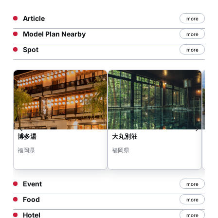
Article
more
Model Plan Nearby
more
Spot
more
博多湯
大丸別荘
天
福岡県
福岡県
福
Event
more
Food
more
Hotel
more