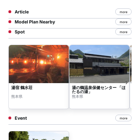
Article
more
Model Plan Nearby
more
Spot
more
湯宿 鶴水荘
湯の鶴温泉保健センター 「ほ
湯
たるの湯」
熊本県
熊本県
熊
Event
more