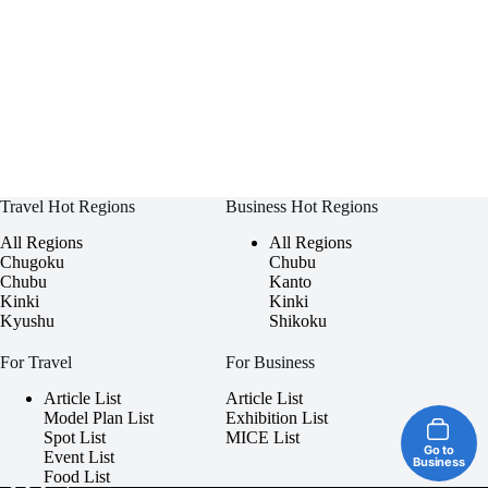
Travel Hot Regions
Business Hot Regions
All Regions
All Regions
Chugoku
Chubu
Chubu
Kanto
Kinki
Kinki
Kyushu
Shikoku
For Travel
For Business
Article List
Article List
Model Plan List
Exhibition List
Spot List
MICE List
Go to
Event List
Business
Food List