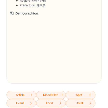
Region: 九州・沖縄
Prefecture: 熊本県
Demographics
Article
Model Plan
Spot
Event
Food
Hotel