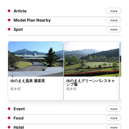
Article
more
Model Plan Nearby
more
Spot
more
ゆのまえ温泉 湯楽里
ゆのまえグリーンパレスキャ
ゆ
ンプ場
熊本県
熊本県
熊
Event
more
Food
more
Hotel
more