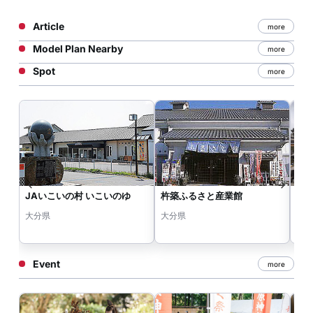
Article
more
Model Plan Nearby
more
Spot
more
JAいこいの村 いこいのゆ
杵築ふるさと産業館
綾
大分県
大分県
大
Event
more