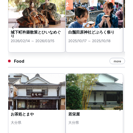
城下町杵築散策とひいなめぐ
白鬚田原神社どぶろく祭り
安
り
20
2026/02/14 ～ 2026/03/15
2025/10/17 ～ 2025/10/18
202
Food
more
お茶処とまや
若栄屋
大分県
大分県