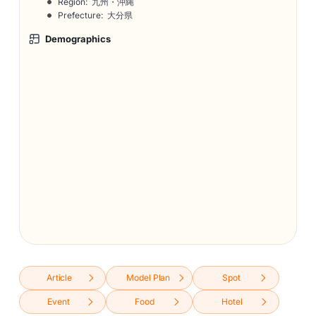
Region: 九州・沖縄
Prefecture: 大分県
Demographics
Article
Model Plan
Spot
Event
Food
Hotel