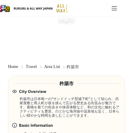
杵築市
Home
Travel
Area List
杵築市
杵築市
City Overview
杵築市は日本唯一の“サンドイッチ型城下町”として知られ、武
家屋敷と商人町が坂を挟んで広がる歴史ある街並みが魅力で
す。着物を着ての街歩きや抹茶体験など、和の文化に触れるア
クティビティも豊富。のどかな海岸線や温泉地も近く、日本ら
しい穏やかな時間を楽しむことができます。
Basic Information