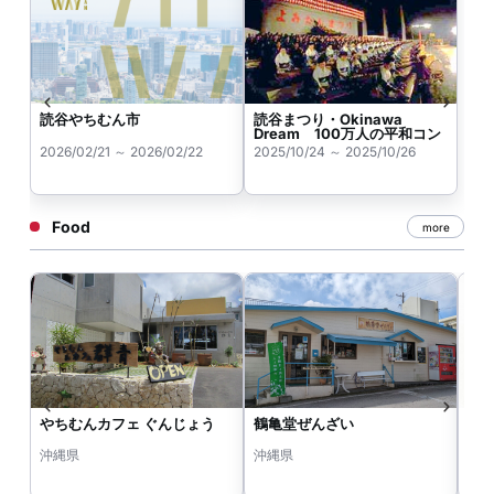
読谷やちむん市
読谷まつり・Okinawa
Dream 100万人の平和コン
サートinよみたん
2026/02/21 ～ 2026/02/22
2025/10/24 ～ 2025/10/26
Food
more
やちむんカフェ ぐんじょう
鶴亀堂ぜんざい
花
沖縄県
沖縄県
沖