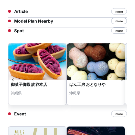
Article
more
Model Plan Nearby
more
Spot
more
御菓子御殿 読谷本店
ぱん工房 おとなりや
読
沖縄県
沖縄県
沖
Event
more