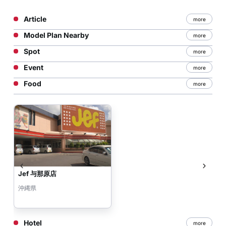
Article
more
Model Plan Nearby
more
Spot
more
Event
more
Food
more
Jef 与那原店
沖縄県
Hotel
more