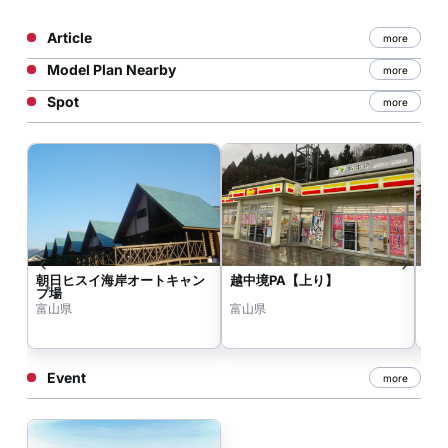
Article
more
Model Plan Nearby
more
Spot
more
朝日ヒスイ海岸オートキャン
越中境PA【上り】
越
プ場
富山県
富山県
富
Event
more