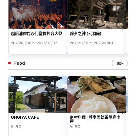
越后浦佐毘沙门堂裸押合大祭
除夕之钟 (云洞庵)
除
2026/03/06 ～ 2026/03/07
2025/12/31 ～ 2026/01/01
202
Food
更多
OHGIYA CAFE
乡村料理 · 荞麦面处茶屋鹿小
浦
屋
新泻县
新泻县
新