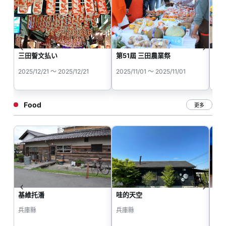
三田誓文払い
第51屆 三田農業祭
秋
2025/12/21 ～ 2025/12/21
2025/11/01 ～ 2025/11/01
202
Food
更多
基維托潘
哇的天空
三田
兵庫縣
兵庫縣
兵