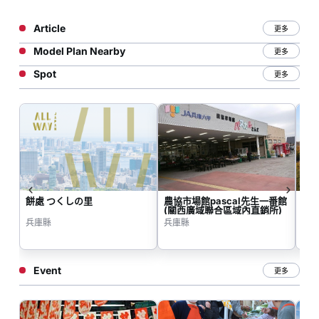
Article
更多
Model Plan Nearby
更多
Spot
更多
餅處 つくしの里
農協市場館pascal先生一番館
兵
(關西廣域聯合區域內直銷所)
兵庫縣
兵庫縣
兵
Event
更多