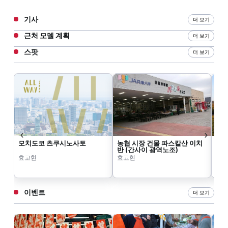
기사
더 보기
근처 모델 계획
더 보기
스팟
더 보기
모치도코 츠쿠시노사토
농협 시장 건물 파스칼산 이치
효고
반 (간사이 광역노조)
효고현
효고현
효
이벤트
더 보기