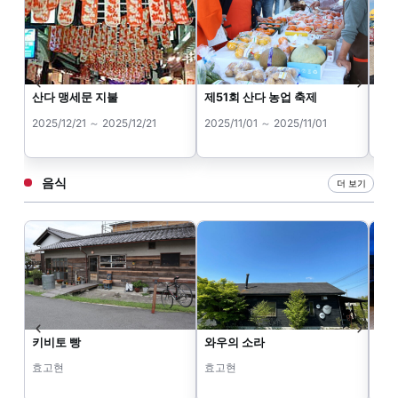
산다 맹세문 지불
제51회 산다 농업 축제
사나
2025/12/21 ～ 2025/12/21
2025/11/01 ～ 2025/11/01
202
음식
더 보기
키비토 빵
와우의 소라
미타
토-
효고현
효고현
효