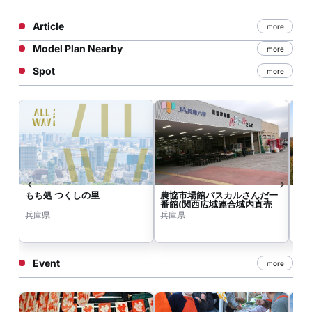
Article
more
Model Plan Nearby
more
Spot
more
もち処 つくしの里
農協市場館パスカルさんだ一
兵
番館(関西広域連合域内直売
所)
兵庫県
兵庫県
兵
Event
more