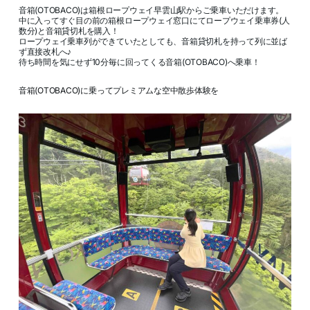
音箱(OTOBACO)は箱根ロープウェイ早雲山駅からご乗車いただけます。
中に入ってすぐ目の前の箱根ロープウェイ窓口にてロープウェイ乗車券(人
数分)と音箱貸切札を購入！
ロープウェイ乗車列ができていたとしても、音箱貸切札を持って列に並ば
ず直接改札へ♪
待ち時間を気にせず10分毎に回ってくる音箱(OTOBACO)へ乗車！
音箱(OTOBACO)に乗ってプレミアムな空中散歩体験を