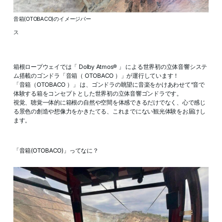
音箱(OTOBACO)のイメージパー
ス
箱根ロープウェイでは「 Dolby Atmos® 」 による世界初の立体音響システ
ム搭載のゴンドラ「音箱（ OTOBACO ）」が運行しています！
「音箱（OTOBACO ）」 は、ゴンドラの眺望に音楽をかけあわせて“音で
体験する箱をコンセプトとした世界初の立体音響ゴンドラです。
視覚、聴覚一体的に箱根の自然や空間を体感できるだけでなく、心で感じ
る景色の創造や想像力をかきたてる、これまでにない観光体験をお届けし
ます。
「音箱(OTOBACO)」ってなに？