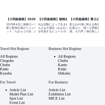
【小田急箱根】2025年4月オープン！
【小田急箱根】箱根を代表するビュー
【小田急箱根】富士山や
大涌谷の絶景＆グルメを堪能する新ス
スポット・大涌谷でダイナミックな絶
湖上から楽しむ！3種類の
2025年4月に箱根ロープウェイ・大涌谷
火山活動によって生まれ、今も噴気が立
富士山や湖に映える鳥居、
ポット「ちきゅうの谷」
景と空中散歩を楽しむ
船で行く芦ノ湖観光
駅と駅前広場がリニューアルし、新スポ
ち上る大涌谷（おおわくだに）は、箱根
紅葉など、様々な景観が楽
ット「ちきゅうの谷」がオープン！絶景
を代表するビュースポット。雄大な自然
湖。その芦ノ湖の美しさを
を望む展望スポットや、大涌谷のドリン
の景観を見ることができる。ロープウェ
ら、湖畔だけでなく海賊船
ク＆フード、大涌谷グッズを揃えた
イから見下ろしたり、大涌谷駅前広場を
しむのがおすすめ。3つの港
優
Travel Hot Regions
Business Hot Regions
All Regions
All Regions
Chugoku
Chubu
Chubu
Kanto
Kinki
Kinki
Kyushu
Shikoku
For Travel
For Business
Article List
Article List
Model Plan List
Exhibition List
Spot List
MICE List
Event List