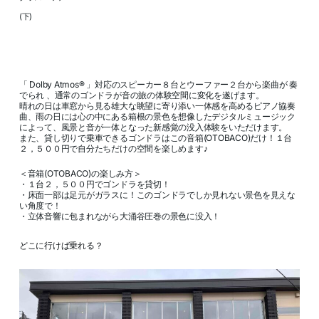
(下)
「 Dolby Atmos® 」対応のスピーカー８台とウーファー２台から楽曲が 奏
でられ 、通常のゴンドラが音の旅の体験空間に変化を遂げます。
晴れの日は車窓から見る雄大な眺望に寄り添い一体感を高めるピアノ協奏
曲、雨の日には心の中にある箱根の景色を想像したデジタルミュージック
によって、風景と音が一体となった新感覚の没入体験をいただけます。
また、貸し切りで乗車できるゴンドラはこの音箱(OTOBACO)だけ！１台
２，５００円で自分たちだけの空間を楽しめます♪
＜音箱(OTOBACO)の楽しみ方＞
・１台２，５００円でゴンドラを貸切！
・床面一部は足元がガラスに！このゴンドラでしか見れない景色を見えな
い角度で！
・立体音響に包まれながら大涌谷圧巻の景色に没入！
どこに行けば乗れる？