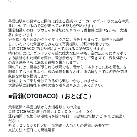
に
早雲山駅を出発すると同時に始まる音楽♪スピーカーがゴンドラの左右や天
井についているので音が走っている感じが伝わります。
通常相乗りのロープウェイを貸切にできちゃう優越感に浸りながら、大涌
谷に向かいます！
谷を越えると音楽がクライマックスに。景色も相まって、気持ちも高揚
し、いろいろな角度からみんなで写真撮影。貸切の特権ですね。
音箱(OTOBACO)では天候によって流れる音楽が異なります。
晴れの日には、ゴンドラから望む雄大な山々や谷、空の広がりに寄り添う
よう設計された楽曲が流れ、音は景色を主役として引き立て、視覚体験へ
の没入感をさらに深める役割を果たします。
雨の日には、視界が限られる状況でも、音から「本来そこにある景色」を
想像してもらえるよう、旅の価値を損なわず、雨の日ならではの静かで印
象的な体験を提供します。
天候によって乗り分けてみるのも楽しいかもしれません。
大涌谷駅に到着後も箱根の旅を引き続きお楽しみください。
■音箱(OTOBACO)（おとばこ）
乗車区間：早雲山駅から大涌谷駅までの片道
音箱(OTOBACO)運行時間：１０：００～１６：００
運行期間：繁忙日や混雑時を除く毎日 ※詳細は箱根ナビHPでご確認く
ださい
料金：２，５００円／組 ※別途一人当たりの運賃が必要です
支払方法：窓口にて現地清算