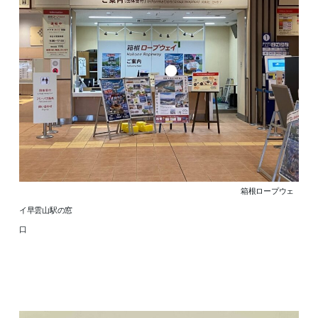
箱根ロープウェ
イ早雲山駅の窓
口