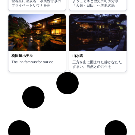
全客室に温泉浴・水風呂付きの
ようこそ水と歴史の町大分県
プライベートサウナを完
「天領・日田」へ美肌の温
松田屋ホテル
山水園
The inn famous for our co
三方を山に囲まれた静かなたた
ずまい。自然との共生を