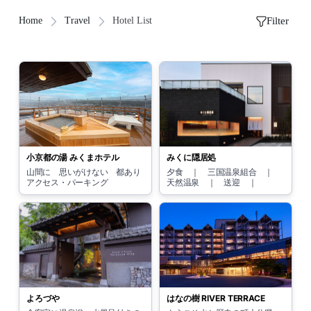
Filter
Home
Travel
Hotel List
小京都の湯 みくまホテル
みくに隠居処
山間に 思いがけない 都あり
夕食 ｜ 三国温泉組合 ｜
アクセス・パーキング
天然温泉 ｜ 送迎 ｜
よろづや
はなの樹 RIVER TERRACE