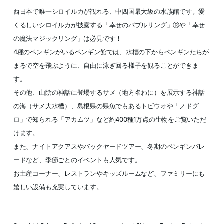
西日本で唯一シロイルカが観れる、中四国最大級の水族館です。愛
くるしいシロイルカが披露する「幸せのバブルリング」Ⓡや「幸せ
の魔法マジックリング」は必見です！
4種のペンギンがいるペンギン館では、水槽の下からペンギンたちが
まるで空を飛ぶように、自由に泳ぎ回る様子を観ることができま
す。
その他、山陰の神話に登場するサメ（地方名わに）を展示する神話
の海（サメ大水槽）、島根県の県魚でもあるトビウオや「ノドグ
ロ」で知られる「アカムツ」など約400種1万点の生物をご覧いただ
けます。
また、ナイトアクアスやバックヤードツアー、冬期のペンギンパレ
ードなど、季節ごとのイベントも人気です。
お土産コーナー、レストランやキッズルームなど、ファミリーにも
嬉しい設備も充実しています。