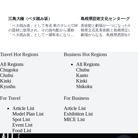
江島大橋（ベタ踏み坂）
島根県芸術文化センター-グラ
「ベタ踏み坂」として有名 車のテレビCM
美術館と劇場が一つになった複合施
の題材に使用され、その急勾配から通称
根県立石見美術館と島根県立いわ
「ベタ踏み坂」として一躍有名になりま
劇場からなる、島根県西部を代表
した。最上部は高さ約45mに達し、コン
合芸術文化センターです。美術館
クリート製の桁橋としては日本最
が一つになった施設は全国的にも
Travel Hot Regions
Business Hot Regions
All Regions
All Regions
Chugoku
Chubu
Chubu
Kanto
Kinki
Kinki
Kyushu
Shikoku
For Travel
For Business
Article List
Article List
Model Plan List
Exhibition List
Spot List
MICE List
Event List
Food List