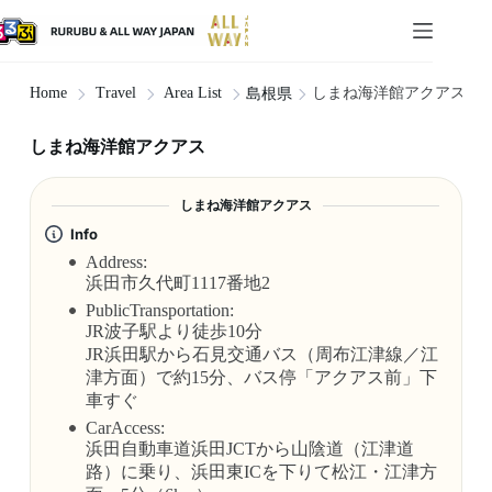
しまね海洋館アクアス
Home
Travel
Area List
島根県
しまね海洋館アクアス
しまね海洋館アクアス
Info
Address:
浜田市久代町1117番地2
PublicTransportation:
JR波子駅より徒歩10分
JR浜田駅から石見交通バス（周布江津線／江
津方面）で約15分、バス停「アクアス前」下
車すぐ
CarAccess:
浜田自動車道浜田JCTから山陰道（江津道
路）に乗り、浜田東ICを下りて松江・江津方