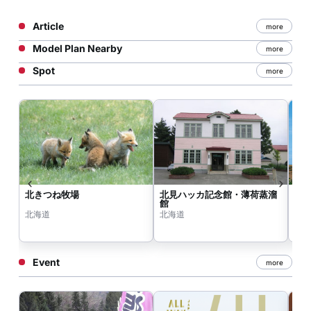
Article
more
Model Plan Nearby
more
Spot
more
北きつね牧場
北見ハッカ記念館・薄荷蒸溜
サ
館
ン
北海道
北海道
北
Event
more