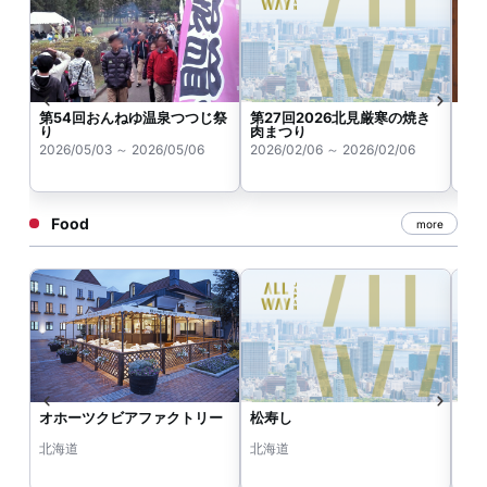
第54回おんねゆ温泉つつじ祭
第27回2026北見厳寒の焼き
オ
り
肉まつり
ェ
2026/05/03 ～ 2026/05/06
2026/02/06 ～ 2026/02/06
202
Food
more
オホーツクビアファクトリー
松寿し
鮨
北海道
北海道
北