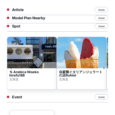
Article
more
Model Plan Nearby
more
Spot
more
％ Arabica Niseko
自家製イタリアンジェラート
NOA
hirafu188
の店Ruhiel
北海道
北海道
北
Event
more