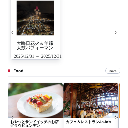
大晦日花火＆羊蹄
太鼓パフォーマン
ス
2025/12/31 ～ 2025/12/31
Food
more
おやつとサンドイッチのお店
カフェ＆レストランJoJo’s
ニ
グラウビュンデン