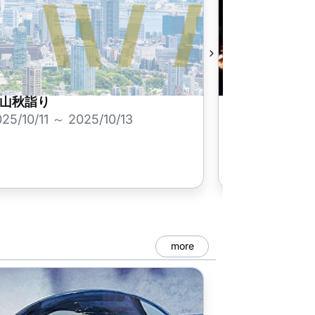
山秋詣り
田名部まつり
祭）
25/10/11 ～ 2025/10/13
2025/08/18 
more