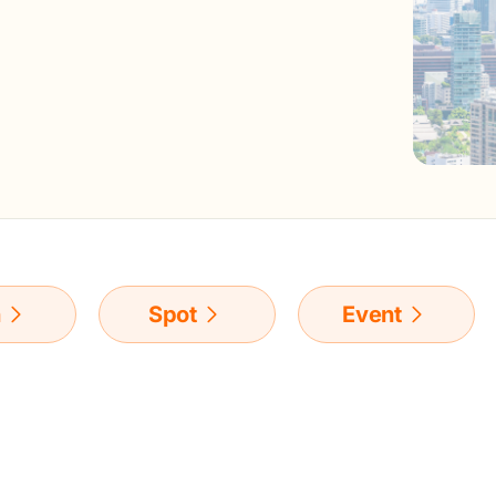
n
Spot
Event