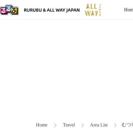
Hom
むつ
Home
Travel
Area List