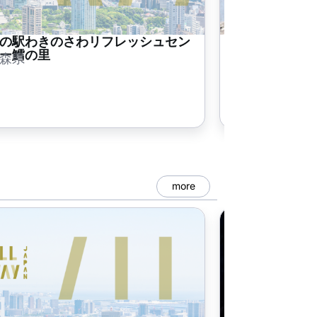
の駅わきのさわリフレッシュセン
むつ市脇野沢
ー鱈の里
森県
青森県
more