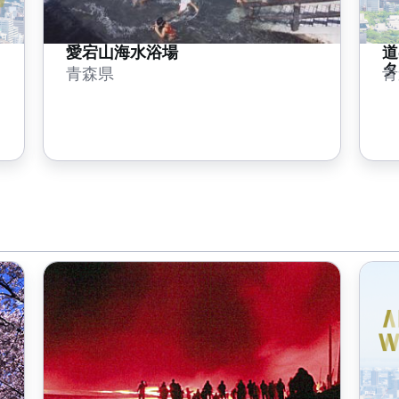
愛宕山海水浴場
道
タ
青森県
青