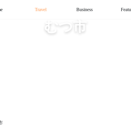
e
Travel
Business
Featu
むつ市
市