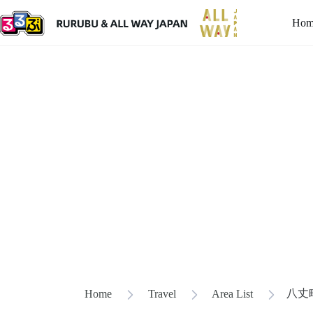
Hom
八丈
Home
Travel
Area List