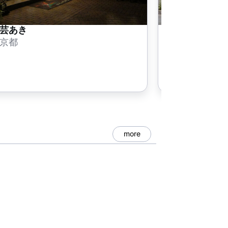
芸あき
八丈民芸やま
京都
東京都
more