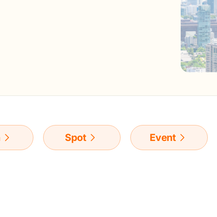
n
Spot
Event