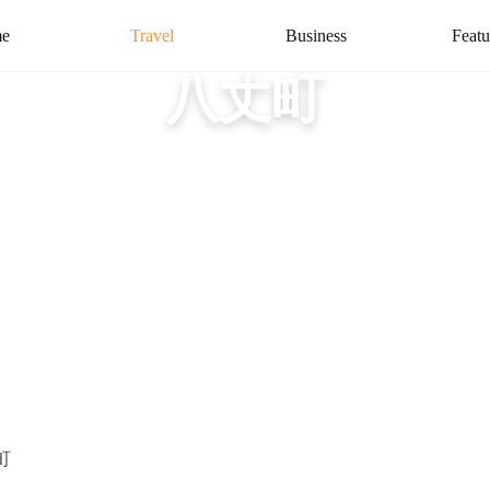
e
Travel
Business
Featu
八丈町
町