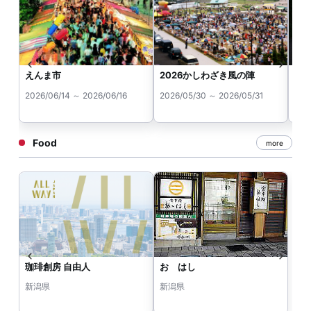
えんま市
2026かしわざき風の陣
狐
2026/06/14 ～ 2026/06/16
2026/05/30 ～ 2026/05/31
202
Food
more
珈琲創房 自由人
おゝはし
新潟県
新潟県