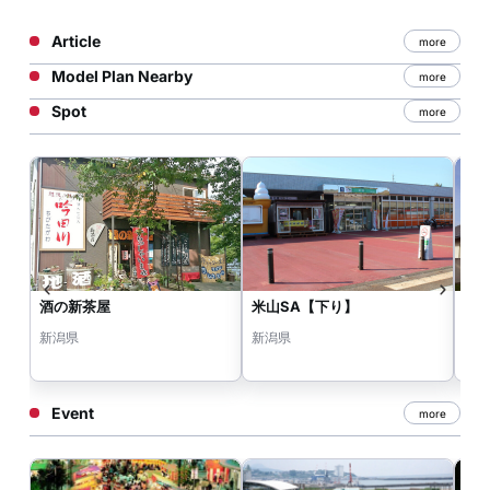
Article
more
Model Plan Nearby
more
Spot
more
酒の新茶屋
米山SA【下り】
痴
新潟県
新潟県
新
Event
more