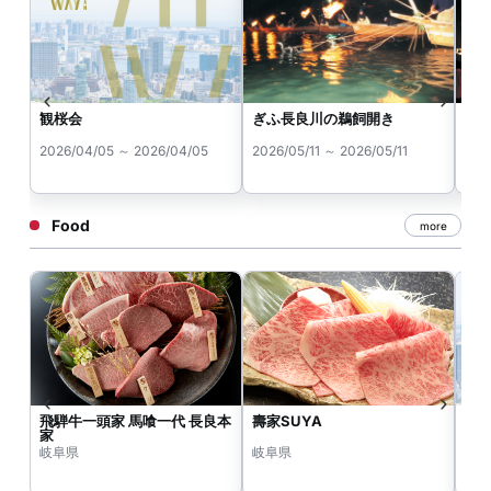
観桜会
ぎふ長良川の鵜飼開き
手
2026/04/05 ～ 2026/04/05
2026/05/11 ～ 2026/05/11
202
Food
more
飛騨牛一頭家 馬喰一代 長良本
壽家SUYA
茶屋
家
岐阜県
岐阜県
岐