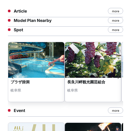
Article
more
Model Plan Nearby
more
Spot
more
プラザ掛洞
長良川畔観光園芸組合
柳
岐阜県
岐阜県
岐
Event
more