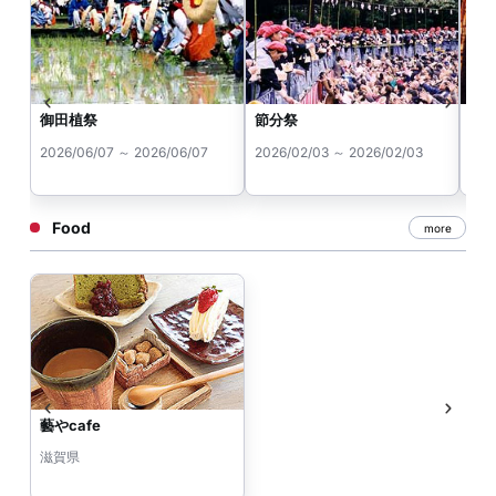
御田植祭
節分祭
万
2026/06/07 ～ 2026/06/07
2026/02/03 ～ 2026/02/03
202
Food
more
藝やcafe
滋賀県