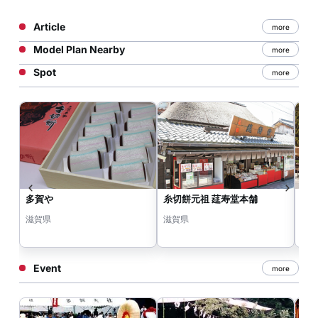
Article
more
Model Plan Nearby
more
Spot
more
多賀や
糸切餅元祖 莚寿堂本舗
多賀
滋賀県
滋賀県
滋
Event
more