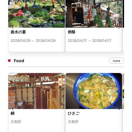
曲水の宴
例祭
涅
2026/04/29 ～ 2026/04/29
2026/04/17 ～ 2026/04/17
202
Food
more
錦
ひさご
懐石
京都府
京都府
京