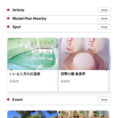
Article
more
Model Plan Nearby
more
Spot
more
いいもり月の丘温泉
四季の蔵 食楽亭
諫
長崎県
長崎県
長
Event
more