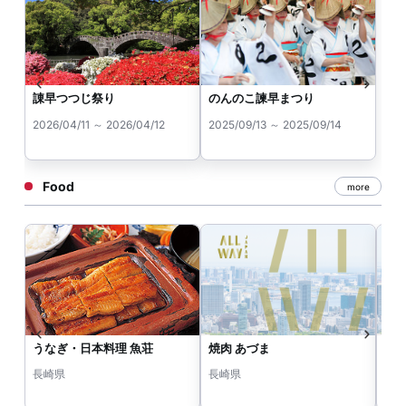
諌早つつじ祭り
のんのこ諫早まつり
2026/04/11 ～ 2026/04/12
2025/09/13 ～ 2025/09/14
Food
more
うなぎ・日本料理 魚荘
焼肉 あづま
登
長崎県
長崎県
長