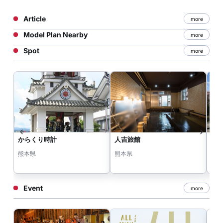
Article
more
Model Plan Nearby
more
Spot
more
からくり時計
人吉旅館
人
熊本県
熊本県
熊
Event
more