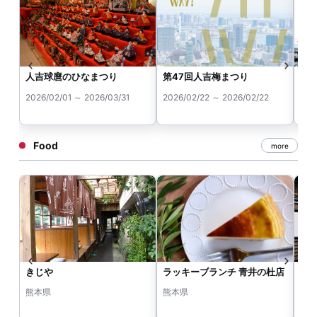
人吉球麿のひなまつり
第47回人吉梅まつり
青
ち
2026/02/01 ～ 2026/03/31
2026/02/22 ～ 2026/02/22
202
Food
more
きじや
ラッキーブランチ 青井の杜店
茶の
熊本県
熊本県
熊