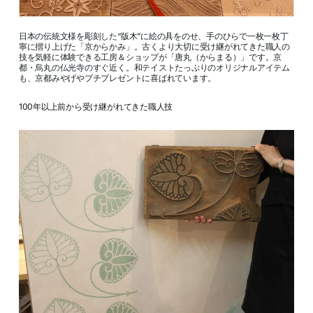
日本の伝統文様を彫刻した“版木”に絵の具をのせ、手のひらで一枚一枚丁
寧に摺り上げた「京からかみ」。古くより大切に受け継がれてきた職人の
技を気軽に体験できる工房＆ショップが「唐丸（からまる）」です。京
都・烏丸の仏光寺のすぐ近く。和テイストたっぷりのオリジナルアイテム
も、京都みやげやプチプレゼントに喜ばれています。
100年以上前から受け継がれてきた職人技