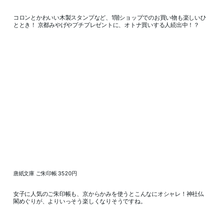
コロンとかわいい木製スタンプなど、1階ショップでのお買い物も楽しいひ
ととき！ 京都みやげやプチプレゼントに、オトナ買いする人続出中！？
唐紙文庫 ご朱印帳 3520円
女子に人気のご朱印帳も、京からかみを使うとこんなにオシャレ！神社仏
閣めぐりが、よりいっそう楽しくなりそうですね。