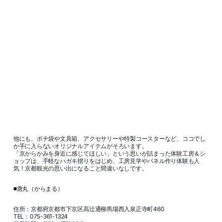
他にも、ポチ袋や文具箱、アクセサリーや特製コースターなど、ココでし
か手に入らないオリジナルアイテムがそろいます。
「京からかみを身近に感じてほしい」という思いが詰まった体験工房＆シ
ョップは、手軽なハガキ摺りをはじめ、工房見学やパネル作り体験も人
気！京都観光の思い出になること間違いなしです。
■唐丸（からまる）
住所：京都府京都市下京区高辻通柳馬場西入泉正寺町460
TEL：075-361-1324