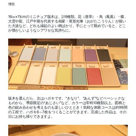
壊疽
16㎝×11cmのミニチュア版木は、計9種類。花（唐草）・鳥（鳳凰）・蝶、
大雲や龍、江戸中期を代表する画家・尾形光琳（おがたこうりん）が描い
た大波など、どれも縁起のよい柄ばかり。手にとって眺めていると、どこ
か懐かしいようなシアワセな気持ちに。
版木を選んだら、次はハガキです。“きなり”、“あんず”などベーシックな
ものから、季節限定の“あじさい”など、カラーは常時10種類以上。図柄と
色の組み合わせを考えるのも楽しいひととき！気軽な体験コースは約1時間
の工程で、ハガキ6～7枚をつくることができます。完成した作品は、その
日にお持ち帰りできますよ。