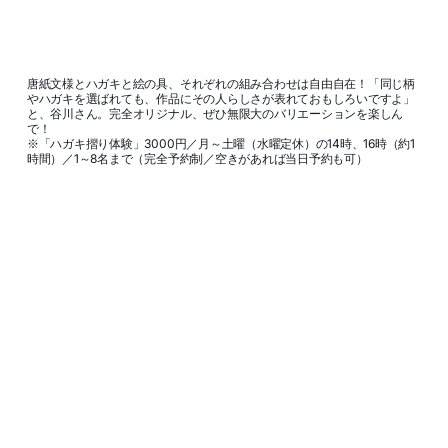
唐紙文様とハガキと絵の具、それぞれの組み合わせは自由自在！「同じ柄
やハガキを選ばれても、作品にその人らしさが表れておもしろいですよ」
と、谷川さん。完全オリジナル、ぜひ無限大のバリエーションを楽しん
で！
※「ハガキ摺り体験」3000円／月～土曜（水曜定休）の14時、16時（約1
時間）／1～8名まで（完全予約制／空きがあれば当日予約も可）