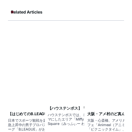
Related Articles
【ハウステンボス】「ミッフィー・ワ
ンダースクエア」の エリア詳細やフー
【はじめてのB.LEAGUE観戦】アルバ
大阪・アメ村のど真ん中
ハウステンボスでは、ミッフィーをテー
ド・グッズも大紹介
ルク東京のホームゲームをとことん楽
モフモフする新感覚の動
マにしたエリア「Miffy Wonder
日本でスポーツ観戦を楽しむなら、人気
大阪・心斎橋、アメリカ村
しむ！
Square（みっふぃー わんだー すくえ
急上昇中の男子プロバスケットボールリ
フェ「Animeal（アニミル
あ）」が2025年6月21日にオープン！ ミ
ーグ「B.LEAGUE」がおすすめ。会場はど
「ピクニックタイム」、夜