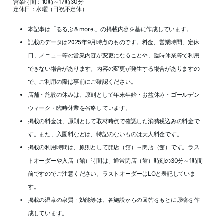
営業時間：10時～17時30分
定休日：水曜（日祝不定休）
本記事は「るるぶ＆more.」の掲載内容を基に作成しています。
記載のデータは2025年9月時点のものです。料金、営業時間、定休
日、メニュー等の営業内容が変更になることや、臨時休業等で利用
できない場合があります。内容の変更が発生する場合がありますの
で、ご利用の際は事前にご確認ください。
店舗・施設の休みは、原則として年末年始・お盆休み・ゴールデン
ウィーク・臨時休業を省略しています。
掲載の料金は、原則として取材時点で確認した消費税込みの料金で
す。また、入園料などは、特記のないものは大人料金です。
掲載の利用時間は、原則として開店（館）～閉店（館）です。ラス
トオーダーや入店（館）時間は、通常閉店（館）時刻の30分～1時間
前ですのでご注意ください。ラストオーダーはLOと表記していま
す。
掲載の温泉の泉質・効能等は、各施設からの回答をもとに原稿を作
成しています。