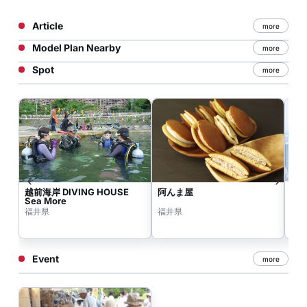
Article
more
Model Plan Nearby
more
Spot
more
越前海岸 DIVING HOUSE
阿んま屋
朝
Sea More
福井県
福井県
福
Event
more