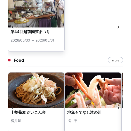
第44回越前陶芸まつり
2026/05/30 ～ 2026/05/31
Food
more
十割蕎麦 だいこん舎
地魚もてなし滝の川
み
福井県
福井県
福