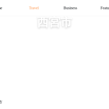
e
Travel
Business
Featu
西宮市
市