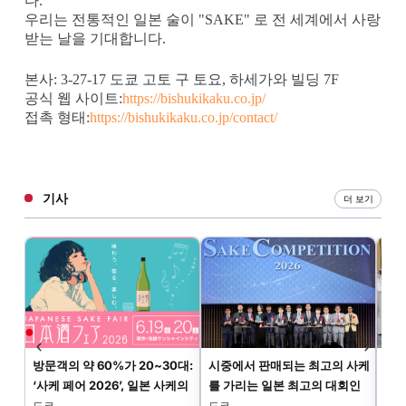
다.
우리는 전통적인 일본 술이 "SAKE" 로 전 세계에서 사랑
받는 날을 기대합니다.
본사: 3-27-17 도쿄 고토 구 토요, 하세가와 빌딩 7F
공식 웹 사이트:
https://bishukikaku.co.jp/
접촉 형태:
https://bishukikaku.co.jp/contact/
기사
더 보기
방문객의 약 60%가 20~30대:
시중에서 판매되는 최고의 사케
세계
‘사케 페어 2026’, 일본 사케의
를 가리는 일본 최고의 대회인
회인
새로운 시대를 선보이다
‘SAKE COMPETITION’의 결과
심사
도쿄
도쿄
도